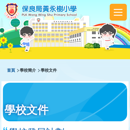
移至主內容
Main
navigation
導
首頁
學校簡介
學校文件
航
連
結
學校文件