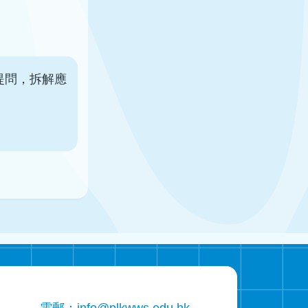
與提問，拆解應
電郵：
info@plkwws.edu.hk