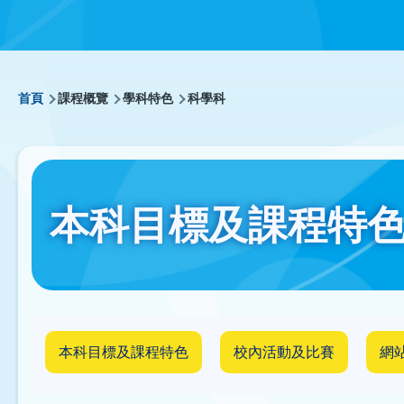
導
首頁
課程概覽
學科特色
科學科
航
連
本科目標及課程特
結
本科目標及課程特色
校內活動及比賽
網