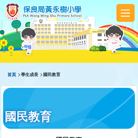
移至主內容
Main
navigation
導
首頁
學生成長
國民教育
航
連
結
國民教育