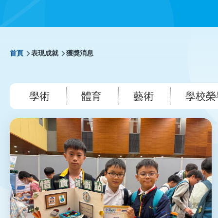
導
首頁
表現成就
獲獎消息
航
學術
體育
藝術
學校榮
連
結