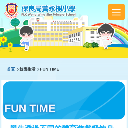
移至主內容
Main
navigation
導
首頁
校園生活
FUN TIME
航
連
結
FUN TIME