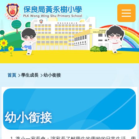
移至主內容
Main
navigation
導
首頁
學生成長
幼小銜接
航
連
結
幼小銜接
準小一家長會：讓家長了解學生的學校的日常生活、學