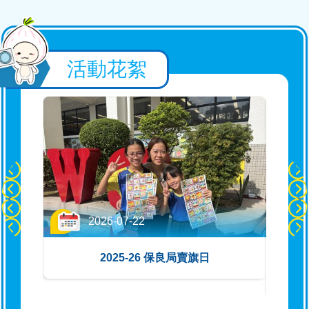
MATH CONCEPTITION數學思維
大激鬥
活動花絮
2026-07-13
粵港澳大灣區數學競賽選拔賽及總
決賽2026
2026-07-11
2025-26 交通安全隊「認識機場特
警工作」
2026-07-22
2026-07-10
禮
2025-26 保良局賣旗日
20
2025-26 五年級結業頒獎典禮
2026-07-09