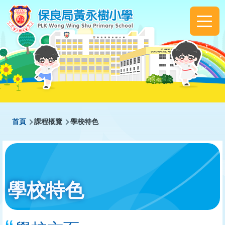
移至主內容
Main
navigation
導
首頁
課程概覽
學校特色
航
連
結
學校特色