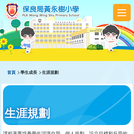
移至主內容
Main
navigation
導
首頁
學生成長
生涯規劃
航
連
結
生涯規劃
課程著重培養學生認識自我、個人規劃、設立目標和反思的