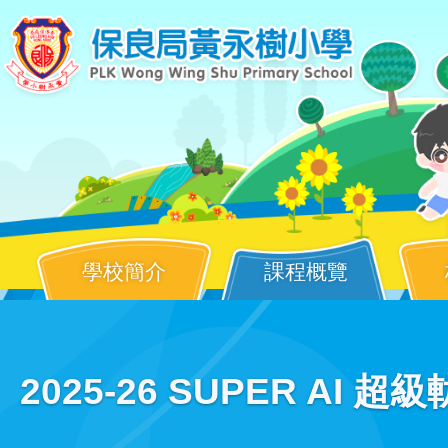
Skip to main content
學校簡介
課程概覽
Main
2025-26 SUPER A
navigation