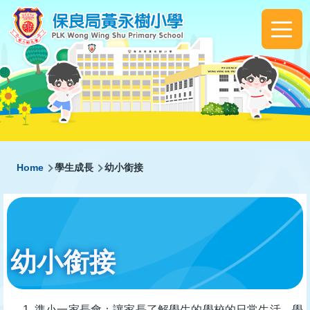
Skip to main content
Main
navigation
Breadcrumb
Home
學生成長
幼小銜接
幼小銜接
準小一家長會：讓家長了解學生的學校的日常生活、學