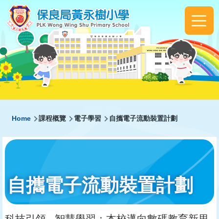
Skip to main content
Main
navigation
Breadcrumb
Home
課程概覽
電子學習
自攜電子流動裝置計劃
自攜電子流動裝置計劃
科技引領 ‧ 智慧學習：本校邁向數碼教育新里