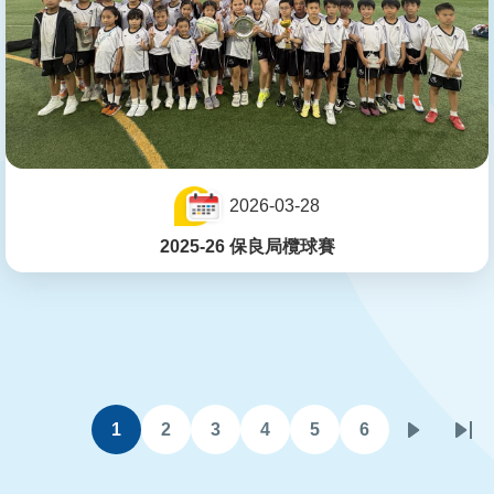
2026-03-28
2025-26 保良局欖球賽
Pagination
1
2
3
4
5
6
Current
Page
Page
Page
Page
Page
Next
Las
page
page
pa