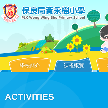
Skip to main content
學校簡介
課程概覽
Main
ACTIVITIES
navigation