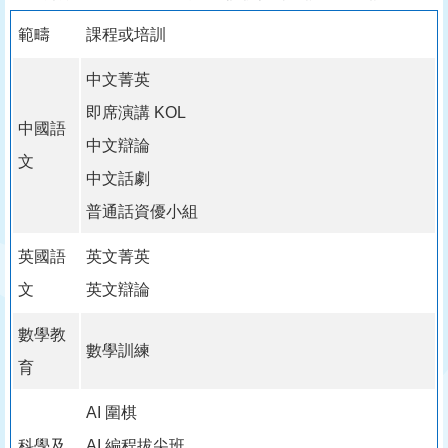
範疇
課程或培訓
中文菁英
即席演講 KOL
中國語
中文辯論
文
中文話劇
普通話資優小組
英國語
英文菁英
文
英文辯論
數學教
數學訓練
育
AI 圍棋
科學及
AI 編程拔尖班