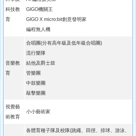
科技教
GIGO機關王
育
GIGO X micro:bit創意發明家
編程無人機
合唱團(分有高年級及低年級合唱團)
流行樂隊
音樂教
結他及爵士鼓
育
管樂團
中鼓樂團
敲擊樂團
視覺藝
小小藝術家
術教育
各體育種子隊及校隊(跳繩、田徑、排球、游泳、