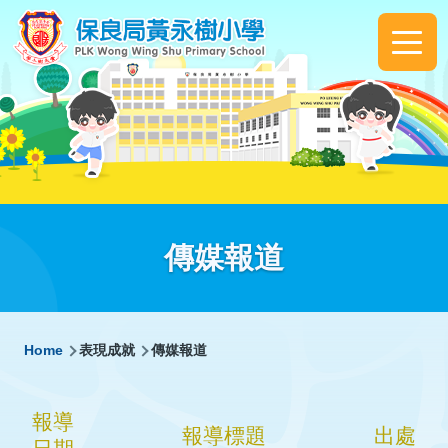
Skip to main content
Main
navigation
傳媒報道
Breadcrumb
Home
表現成就
傳媒報道
報導
報導標題
出處