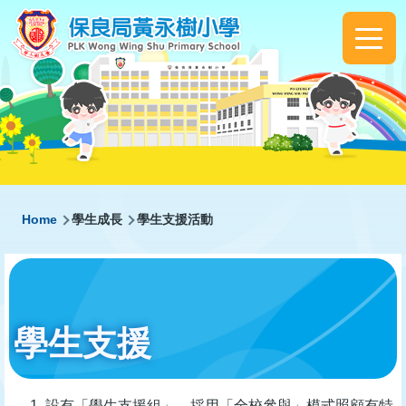
Skip to main content
Main
navigation
Breadcrumb
Home
學生成長
學生支援活動
學生支援
設有「學生支援組」，採用「全校參與」模式照顧有特