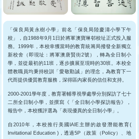
「保良局黃永樹小學」前名「保良局陸慶濤小學下午
校」，自1988年9月1日於將軍澳寶琳邨校址正式投入服
務。1999年，本校幸獲當時的教育統籌局撥發全新獨立
新校舍（即現址：將軍澳唐賢街2號），轉為全日制小
學，並從最初的11班，逐步擴展至現時的30班。本校全
體教職員均秉持校訓「愛敬勤誠」的理念，為教育下一
代而提供優質教育服務，深得區內家長的信任和支持。
2000-2001學年度，教育署輔導視學處學分別探訪了七十
二所全日制小學，並撰寫《「全日制小學探訪報告》，
報告中，本校獲評選為「表現優異的全日制小學」。
自2010年，本校推行美國IAIE主辦的啟發潛能教育(
Invitational Education )，透過5P（政策（Policy）、地