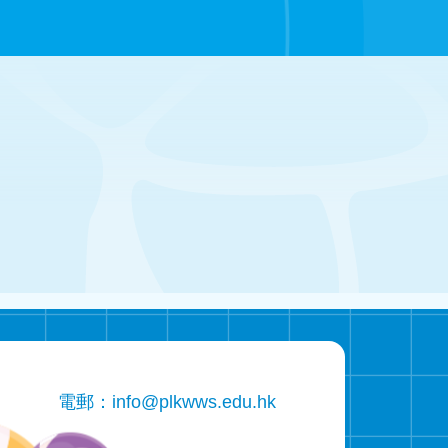
電郵：
info@plkwws.edu.hk