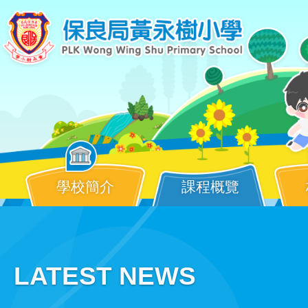
Skip to main content
學校簡介
課程概覽
Main
LATEST NEWS
navigation