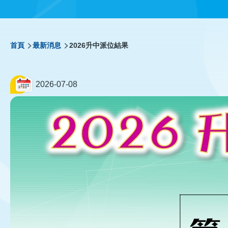
導
首頁
最新消息
2026升中派位結果
航
2026-07-08
連
結