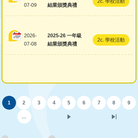
2c. 學校活動
07-09
結業頒獎典禮
2026-
2025-26 一年級
2c. 學校活動
07-08
結業頒獎典禮
Pagination
1
2
3
4
5
6
7
8
9
目
頁
頁
頁
頁
頁
頁
頁
頁
前
面
面
面
面
面
面
面
面
…
下
Last
頁
一
page
面
頁