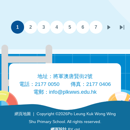
Pagination
1
2
3
4
5
6
7
目
頁
頁
頁
頁
頁
頁
下
Las
前
面
面
面
面
面
面
一
pa
頁
頁
面
地址：將軍澳唐賢街2號
電話：2177 0050
傳真：2177 0406
電郵：
info@plkwws.edu.hk
網頁地圖
| Copyright ©
2026Po Leung Kuk Wong Wing
Shu Primary School. All rights reserved.
網頁設計
BY ctd