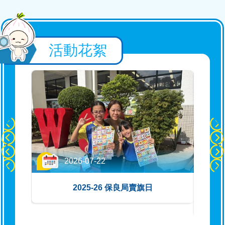
MATH CONCEPTITION數學思維
大激鬥
活動花絮
2026-07-13
粵港澳大灣區數學競賽選拔賽及總
決賽2026
2026-07-11
2025-26 交通安全隊「認識機場特
警工作」
2026-07-22
2026-07-10
禮
2025-26 保良局賣旗日
20
2025-26 五年級結業頒獎典禮
2026-07-09