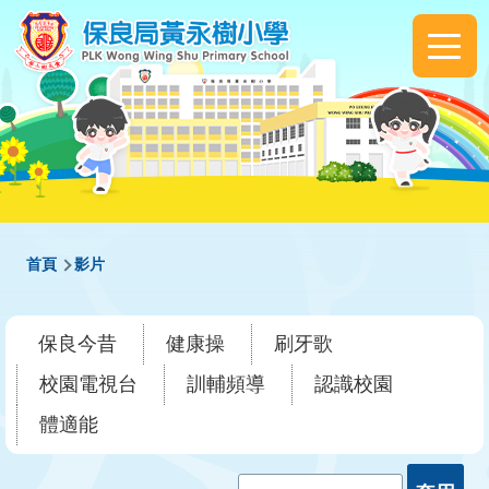
移至主內容
Main
navigation
導
首頁
影片
航
連
保良今昔
健康操
刷牙歌
結
校園電視台
訓輔頻導
認識校園
體適能