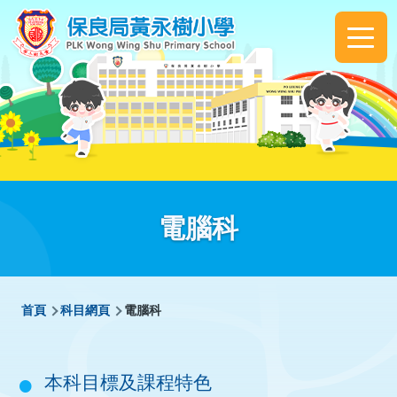
移至主內容
Main
navigation
電腦科
導
首頁
科目網頁
電腦科
航
連
本科目標及課程特色