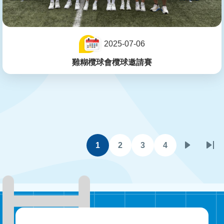
2025-07-06
雞糊欖球會欖球邀請賽
Pagination
1
2
3
4
目
頁
頁
頁
下
Las
前
面
面
面
一
pa
頁
頁
面