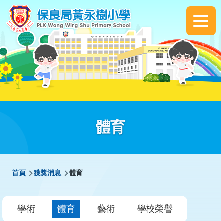
移至主內容
Main
navigation
體育
導
首頁
獲獎消息
體育
航
連
學術
體育
藝術
學校榮譽