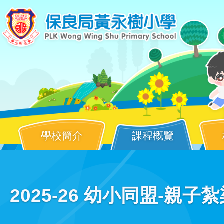
移至主內容
學校簡介
課程概覽
Main
2025-26 幼小同盟-親
navigation