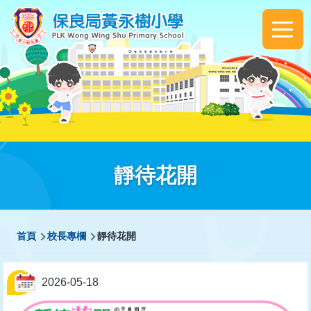
移至主內容
Main
navigation
靜待花開
導
首頁
校長專欄
靜待花開
航
連
2026-05-18
結