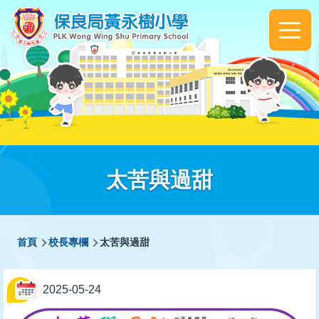
移至主內容
Main
navigation
太苦與過甜
導
首頁
校長專欄
太苦與過甜
航
連
2025-05-24
結