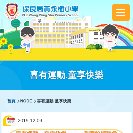
移至主內容
Main
navigation
喜有運動.童享快樂
導
首頁
NODE
喜有運動.童享快樂
航
連
2019-12-09
結